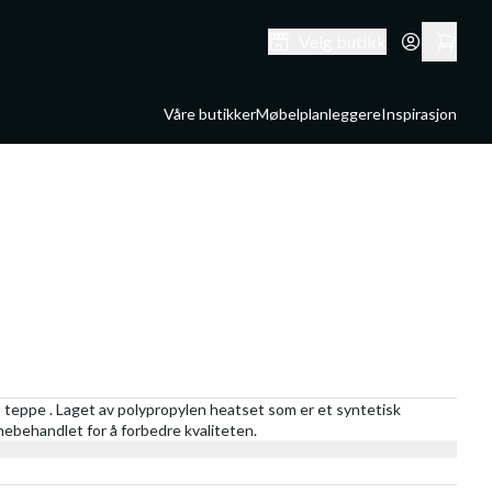
Velg butikk
Våre butikker
Møbelplanleggere
Inspirasjon
 teppe . Laget av polypropylen heatset som er et syntetisk
rmebehandlet for å forbedre kvaliteten.