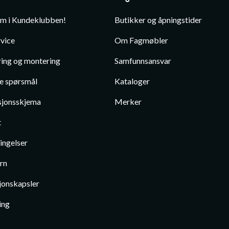
em i Kundeklubben!
Butikker og åpningstider
vice
Om Fagmøbler
ing og montering
Samfunnsansvar
te spørsmål
Kataloger
jonsskjema
Merker
t
ingelser
rn
jonskapsler
ing