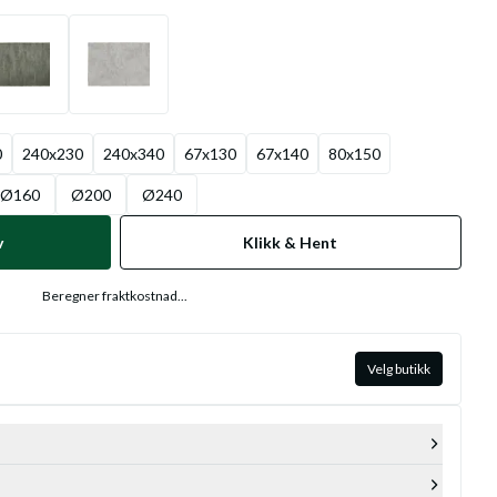
0
240x230
240x340
67x130
67x140
80x150
Ø160
Ø200
Ø240
v
Klikk & Hent
Beregner fraktkostnad...
Velg butikk