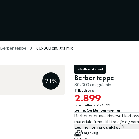
Berber teppe
80x300 cm, grå mix
Medlemstilbud
Berber teppe
21
%
80x300 cm, grå mix
Tilbudspris
2.899
Ikke medlemspris
3.699
Serie:
Se
Berber
-serien
Berber er et maskinvevet lavfloss
materiale fremstilt fra olje og va
Les mer om produktet
Fargevalg