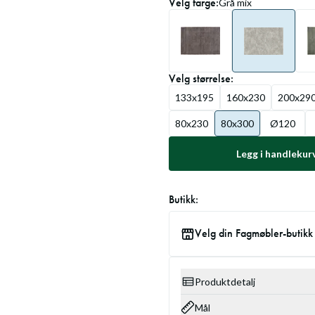
Velg
farge
:
Grå mix
Velg
størrelse
:
133x195
160x230
200x29
80x230
80x300
Ø120
Legg i handlekur
Butikk:
Velg din Fagmøbler-butikk
Produktdetalj
Mål