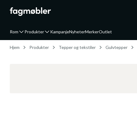
Rom
Produkter
Kampanje
Nyheter
Merker
Outlet
Hjem
Produkter
Tepper og tekstiler
Gulvtepper