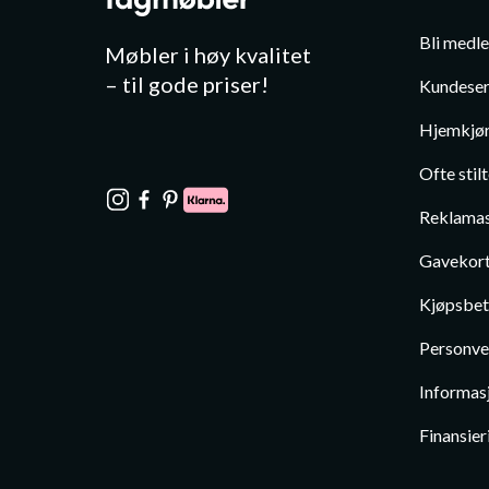
Bli medl
Møbler i høy kvalitet
– til gode priser!
Kundeser
Hjemkjør
Ofte stil
Reklamas
Gavekor
Kjøpsbet
Personve
Informas
Finansier