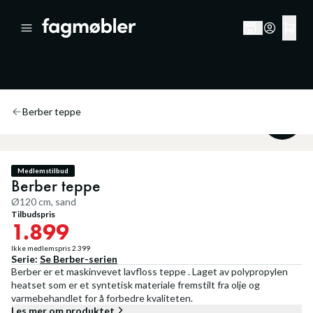
Berber teppe
20
%
Medlemstilbud
Berber teppe
Ø120 cm, sand
Tilbudspris
1.899
Ikke medlemspris
2.399
Serie:
Se
Berber
-serien
Berber er et maskinvevet lavfloss teppe . Laget av polypropylen
heatset som er et syntetisk materiale fremstilt fra olje og
varmebehandlet for å forbedre kvaliteten.
Les mer om produktet