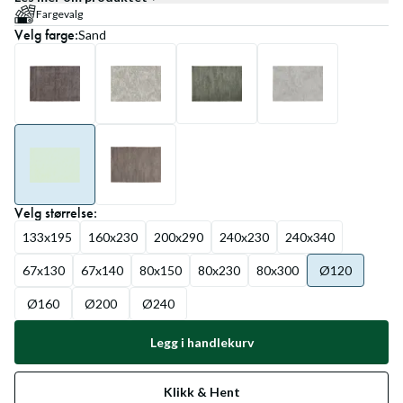
Fargevalg
Velg
farge
:
Sand
Velg
størrelse
:
133x195
160x230
200x290
240x230
240x340
67x130
67x140
80x150
80x230
80x300
Ø120
Ø160
Ø200
Ø240
Legg i handlekurv
Klikk & Hent