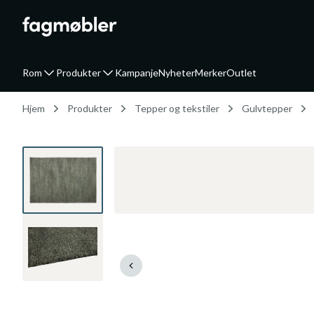
Rom
Produkter
Kampanje
Nyheter
Merker
Outlet
Hjem
Produkter
Tepper og tekstiler
Gulvtepper