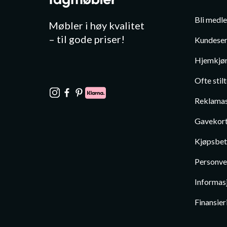
Bli medl
Møbler i høy kvalitet
– til gode priser!
Kundeser
Hjemkjør
Ofte stil
Reklamas
Gavekor
Kjøpsbet
Personve
Informas
Finansier