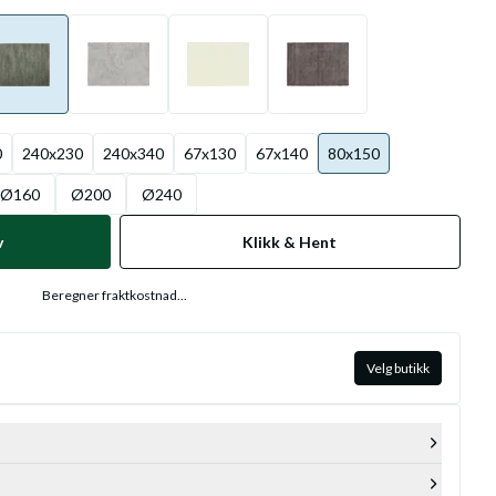
0
240x230
240x340
67x130
67x140
80x150
Ø160
Ø200
Ø240
v
Klikk & Hent
Beregner fraktkostnad...
Velg butikk