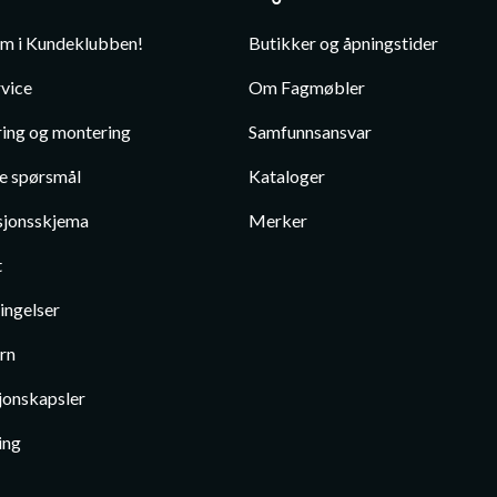
em i Kundeklubben!
Butikker og åpningstider
vice
Om Fagmøbler
ing og montering
Samfunnsansvar
te spørsmål
Kataloger
jonsskjema
Merker
t
ingelser
rn
jonskapsler
ing