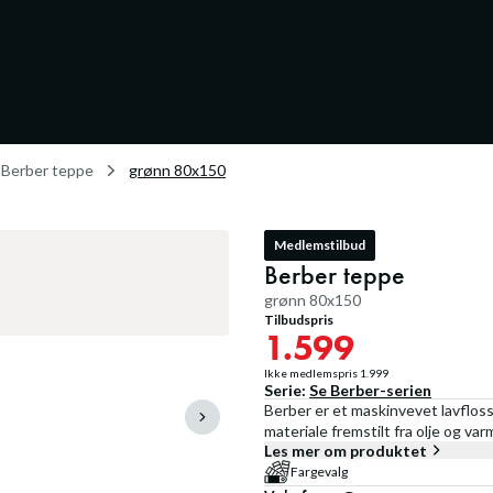
Berber teppe
grønn 80x150
Medlemstilbud
Berber teppe
grønn 80x150
Tilbudspris
1.599
Ikke medlemspris
1.999
Serie:
Se
Berber
-serien
Berber er et maskinvevet lavfloss
materiale fremstilt fra olje og va
Les mer om produktet
Fargevalg