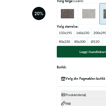
Velg
farge
:
Grønn
20
%
Velg
størrelse
:
133x195
160x230
200x29
80x230
80x300
Ø120
Legg i handlekur
Butikk:
Velg din Fagmøbler-butikk
Produktdetalj
Mål