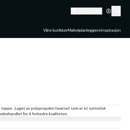
Velg butikk
Våre butikker
Møbelplanleggere
Inspirasjon
 teppe . Laget av polypropylen heatset som er et syntetisk
rmebehandlet for å forbedre kvaliteten.