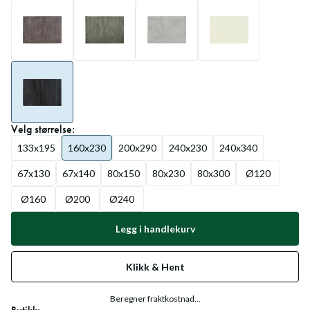
Velg
størrelse
:
133x195
160x230
200x290
240x230
240x340
67x130
67x140
80x150
80x230
80x300
Ø120
Ø160
Ø200
Ø240
Legg i handlekurv
Klikk & Hent
Beregner fraktkostnad...