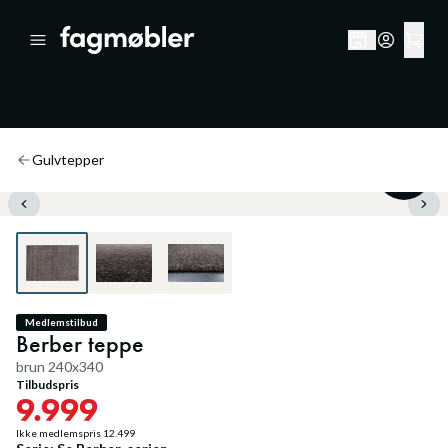
Gulvtepper
20
%
Medlemstilbud
Berber teppe
brun 240x340
Tilbudspris
9.999
Ikke medlemspris
12.499