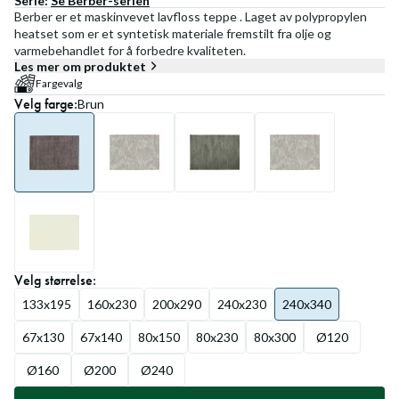
Serie:
Se
Berber
-serien
Berber er et maskinvevet lavfloss teppe . Laget av polypropylen
heatset som er et syntetisk materiale fremstilt fra olje og
varmebehandlet for å forbedre kvaliteten.
Les mer om produktet
Fargevalg
Velg
farge
:
Brun
Velg
størrelse
:
133x195
160x230
200x290
240x230
240x340
67x130
67x140
80x150
80x230
80x300
Ø120
Ø160
Ø200
Ø240