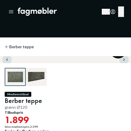
Berber teppe
20
%
Medlemstilbud
Berber teppe
grønn Ø120
Tilbudspris
1.899
Ikke medlemspris
2.399