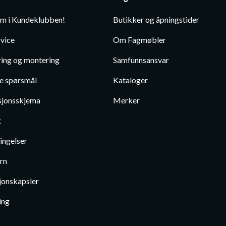
em i Kundeklubben!
Butikker og åpningstider
vice
Om Fagmøbler
ing og montering
Samfunnsansvar
te spørsmål
Kataloger
jonsskjema
Merker
t
ingelser
rn
jonskapsler
ing