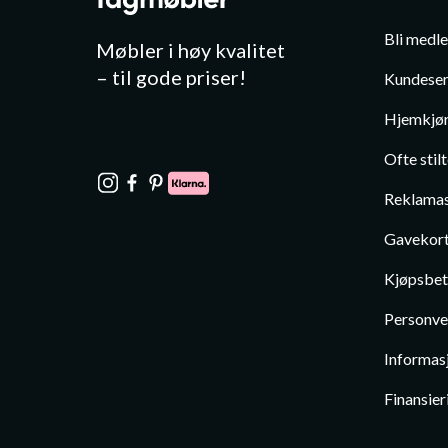
Bli medl
Møbler i høy kvalitet
– til gode priser!
Kundeser
Hjemkjør
Ofte stil
Reklamas
Gavekor
Kjøpsbet
Personve
Informas
Finansier