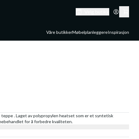
Velg butikk
Våre butikker
Møbelplanleggere
Inspirasjon
 teppe . Laget av polypropylen heatset som er et syntetisk
rmebehandlet for å forbedre kvaliteten.