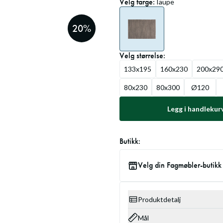
Velg
farge
:
Taupe
20
%
Velg
størrelse
:
133x195
160x230
200x29
80x230
80x300
Ø120
Legg i handlekur
Butikk:
Velg din Fagmøbler-butikk
Produktdetalj
Mål