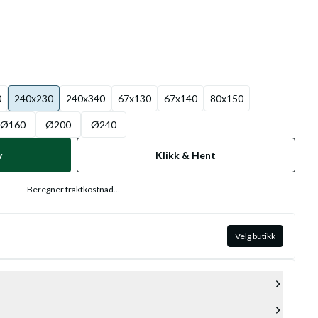
0
240x230
240x340
67x130
67x140
80x150
Ø160
Ø200
Ø240
v
Klikk & Hent
Beregner fraktkostnad...
Velg butikk