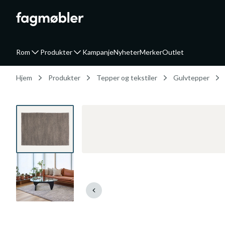
Rom
Produkter
Kampanje
Nyheter
Merker
Outlet
Hjem
Produkter
Tepper og tekstiler
Gulvtepper