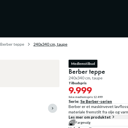
Berber teppe
240x340 cm, taupe
Medlemstilbud
Berber teppe
240x340 cm, taupe
Tilbudspris
9.999
Ikke medlemspris
12.499
Serie:
Se
Berber
-serien
Berber er et maskinvevet lavfloss
materiale fremstilt fra olje og va
Les mer om produktet
Fargevalg