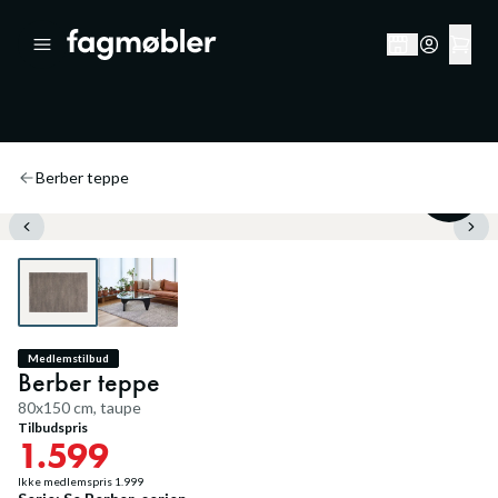
Berber teppe
20
%
Medlemstilbud
Berber teppe
80x150 cm, taupe
Tilbudspris
1.599
Ikke medlemspris
1.999