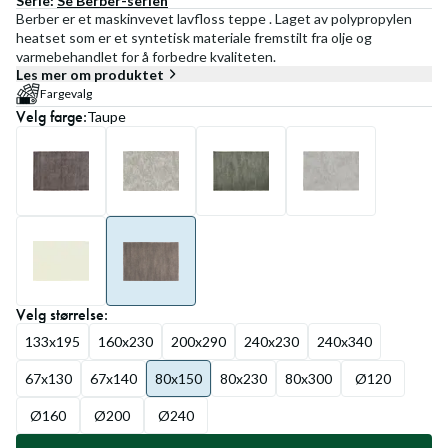
Serie:
Se
Berber
-serien
Berber er et maskinvevet lavfloss teppe . Laget av polypropylen
heatset som er et syntetisk materiale fremstilt fra olje og
varmebehandlet for å forbedre kvaliteten.
Les mer om produktet
Fargevalg
Velg
farge
:
Taupe
Velg
størrelse
:
133x195
160x230
200x290
240x230
240x340
67x130
67x140
80x150
80x230
80x300
Ø120
Ø160
Ø200
Ø240