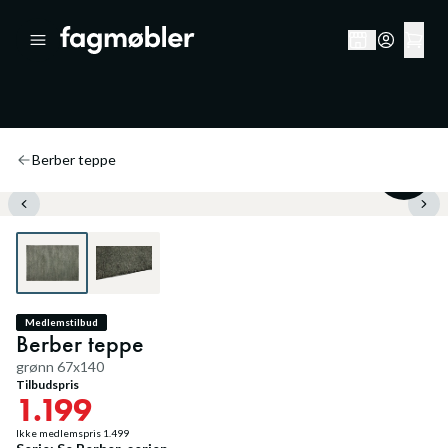
Berber teppe
20
%
Medlemstilbud
Berber teppe
grønn 67x140
Tilbudspris
1.199
Ikke medlemspris
1.499