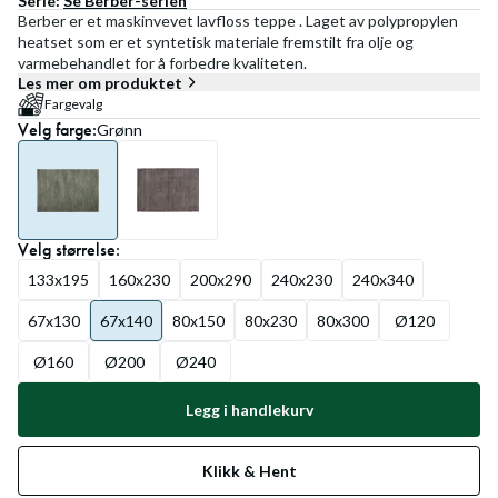
Serie:
Se
Berber
-serien
Berber er et maskinvevet lavfloss teppe . Laget av polypropylen
heatset som er et syntetisk materiale fremstilt fra olje og
varmebehandlet for å forbedre kvaliteten.
Les mer om produktet
Fargevalg
Velg
farge
:
Grønn
Velg
størrelse
:
133x195
160x230
200x290
240x230
240x340
67x130
67x140
80x150
80x230
80x300
Ø120
Ø160
Ø200
Ø240
Legg i handlekurv
Klikk & Hent