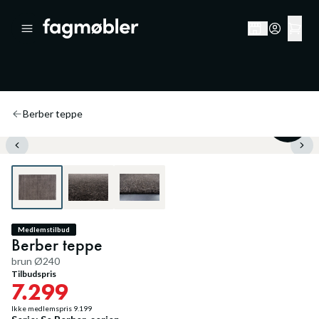
Berber teppe
20
%
Medlemstilbud
Berber teppe
brun Ø240
Tilbudspris
7.299
Ikke medlemspris
9.199