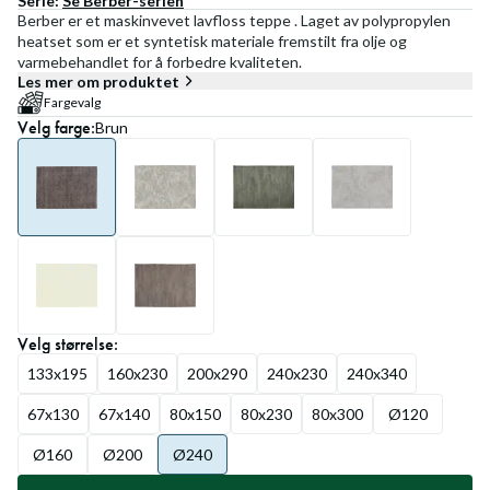
Serie:
Se
Berber
-serien
Berber er et maskinvevet lavfloss teppe . Laget av polypropylen
heatset som er et syntetisk materiale fremstilt fra olje og
varmebehandlet for å forbedre kvaliteten.
Les mer om produktet
Fargevalg
Velg
farge
:
Brun
Velg
størrelse
:
133x195
160x230
200x290
240x230
240x340
67x130
67x140
80x150
80x230
80x300
Ø120
Ø160
Ø200
Ø240