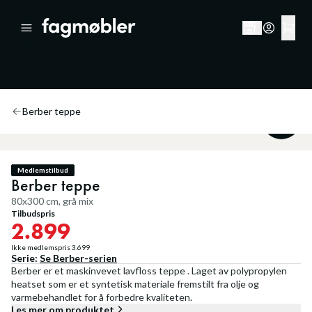
Berber teppe
21
%
Medlemstilbud
Berber teppe
80x300 cm, grå mix
Tilbudspris
2.899
Ikke medlemspris
3.699
Serie:
Se
Berber
-serien
Berber er et maskinvevet lavfloss teppe . Laget av polypropylen
heatset som er et syntetisk materiale fremstilt fra olje og
varmebehandlet for å forbedre kvaliteten.
Les mer om produktet