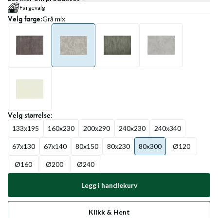
Fargevalg
Velg
farge
:
Grå mix
Velg
størrelse
:
133x195
160x230
200x290
240x230
240x340
67x130
67x140
80x150
80x230
80x300
Ø120
Ø160
Ø200
Ø240
Legg i handlekurv
Klikk & Hent