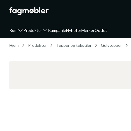
Rom
Produkter
Kampanje
Nyheter
Merker
Outlet
Hjem
Produkter
Tepper og tekstiler
Gulvtepper