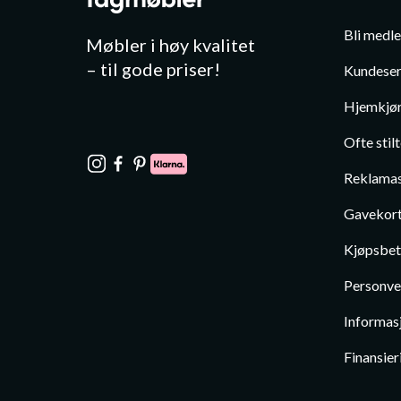
Bli medl
Møbler i høy kvalitet
– til gode priser!
Kundeser
Hjemkjør
Ofte stil
Reklamas
Gavekor
Kjøpsbet
Personve
Informas
Finansier