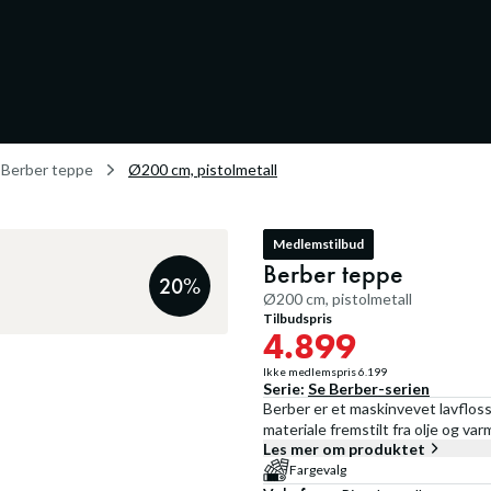
Berber teppe
Ø200 cm, pistolmetall
Medlemstilbud
Berber teppe
20
%
Ø200 cm, pistolmetall
Tilbudspris
4.899
Ikke medlemspris
6.199
Serie:
Se
Berber
-serien
Berber er et maskinvevet lavfloss
materiale fremstilt fra olje og va
Les mer om produktet
Fargevalg