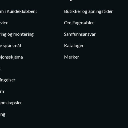
em i Kundeklubben!
Butikker og åpningstider
vice
Om Fagmøbler
ing og montering
Samfunnsansvar
te spørsmål
Kataloger
jonsskjema
Merker
t
ingelser
rn
jonskapsler
ing