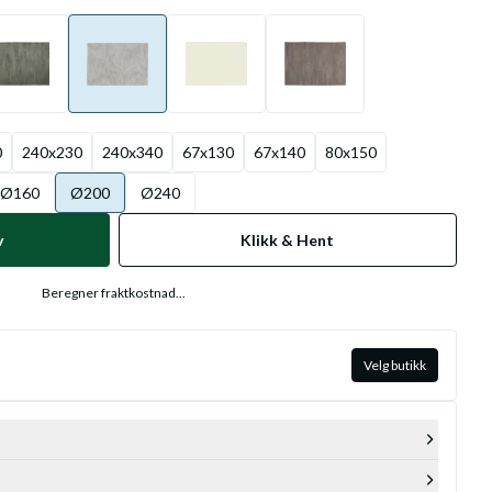
0
240x230
240x340
67x130
67x140
80x150
Ø160
Ø200
Ø240
v
Klikk & Hent
Beregner fraktkostnad...
Velg butikk