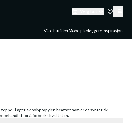
Velg butikk
Våre butikker
Møbelplanleggere
Inspirasjon
 teppe . Laget av polypropylen heatset som er et syntetisk
rmebehandlet for å forbedre kvaliteten.