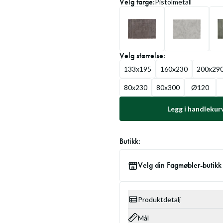
Velg
farge
:
Pistolmetall
Velg
størrelse
:
133x195
160x230
200x29
80x230
80x300
Ø120
Legg i handlekur
Butikk:
Velg din Fagmøbler-butikk
Produktdetalj
Mål