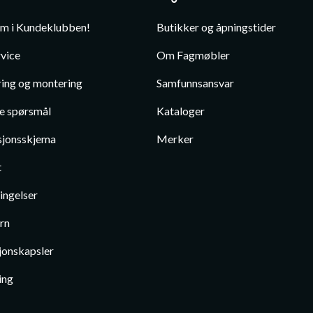
em i Kundeklubben!
Butikker og åpningstider
vice
Om Fagmøbler
ing og montering
Samfunnsansvar
te spørsmål
Kataloger
jonsskjema
Merker
t
ingelser
rn
jonskapsler
ing