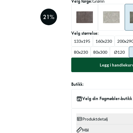
Velg
farge
:
Grønn
21
%
Velg
størrelse
:
133x195
160x230
200x29
80x230
80x300
Ø120
Legg i handlekur
Butikk:
Velg din Fagmøbler-butikk
Produktdetalj
Mål