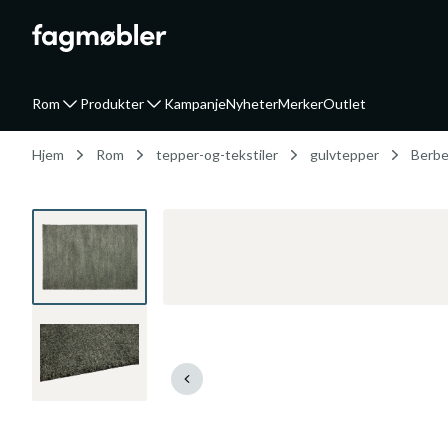
Rom
Produkter
Kampanje
Nyheter
Merker
Outlet
Hjem
Rom
tepper-og-tekstiler
gulvtepper
Berbe