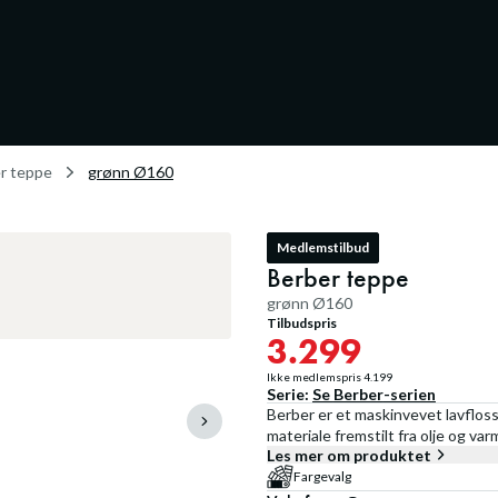
r teppe
grønn Ø160
Medlemstilbud
Berber teppe
grønn Ø160
Tilbudspris
3.299
Ikke medlemspris
4.199
Serie:
Se
Berber
-serien
Berber er et maskinvevet lavfloss
materiale fremstilt fra olje og va
Les mer om produktet
Fargevalg