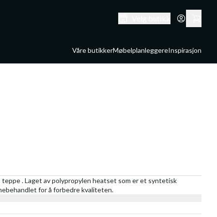
Velg butikk
Våre butikker
Møbelplanleggere
Inspirasjon
 teppe . Laget av polypropylen heatset som er et syntetisk
rmebehandlet for å forbedre kvaliteten.