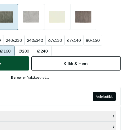
0
240x230
240x340
67x130
67x140
80x150
Ø160
Ø200
Ø240
v
Klikk & Hent
Beregner fraktkostnad...
Velg butikk