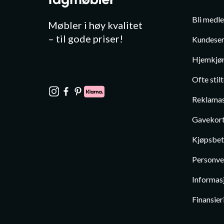
Bli medl
Møbler i høy kvalitet
– til gode priser!
Kundeser
Hjemkjør
Ofte stil
Reklamas
Gavekor
Kjøpsbet
Personve
Informas
Finansier