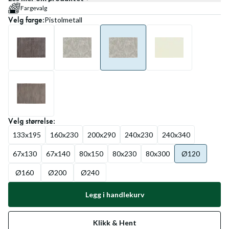
Fargevalg
Velg
farge
:
Pistolmetall
Velg
størrelse
:
133x195
160x230
200x290
240x230
240x340
67x130
67x140
80x150
80x230
80x300
Ø120
Ø160
Ø200
Ø240
Legg i handlekurv
Klikk & Hent