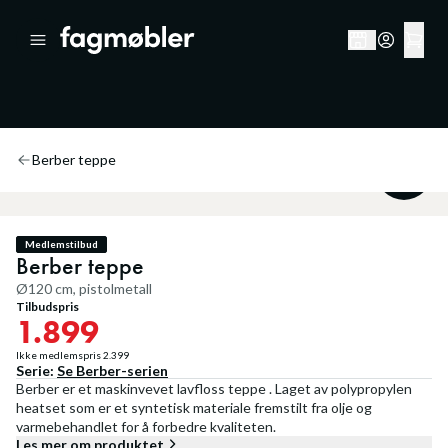
Berber teppe
20
%
Medlemstilbud
Berber teppe
Ø120 cm, pistolmetall
Tilbudspris
1.899
Ikke medlemspris
2.399
Serie:
Se
Berber
-serien
Berber er et maskinvevet lavfloss teppe . Laget av polypropylen
heatset som er et syntetisk materiale fremstilt fra olje og
varmebehandlet for å forbedre kvaliteten.
Les mer om produktet