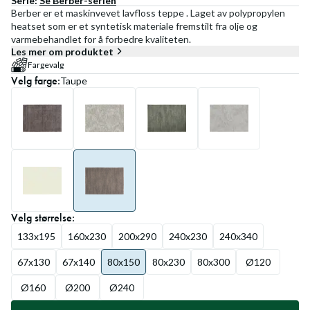
Serie:
Se
Berber
-serien
Berber er et maskinvevet lavfloss teppe . Laget av polypropylen
heatset som er et syntetisk materiale fremstilt fra olje og
varmebehandlet for å forbedre kvaliteten.
Les mer om produktet
Fargevalg
Velg
farge
:
Taupe
Velg
størrelse
:
133x195
160x230
200x290
240x230
240x340
67x130
67x140
80x150
80x230
80x300
Ø120
Ø160
Ø200
Ø240