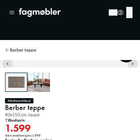
Berber teppe
20
%
Medlemstilbud
Berber teppe
80x150 cm, taupe
Tilbudspris
1.599
Ikke medlemspris
1.999