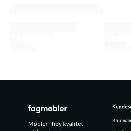
Kundese
Bli medl
Møbler i høy kvalitet