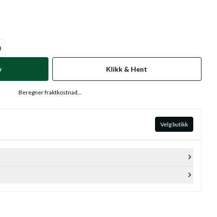
0
v
Klikk & Hent
Beregner fraktkostnad...
Velg butikk