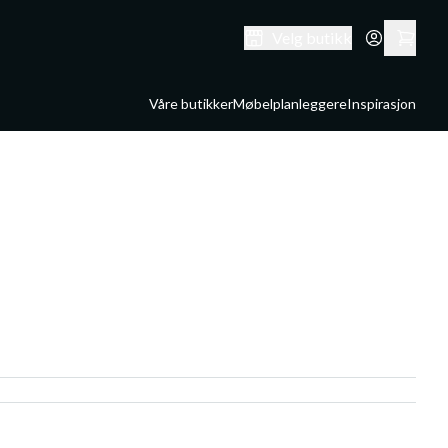
Velg butikk
Våre butikker
Møbelplanleggere
Inspirasjon