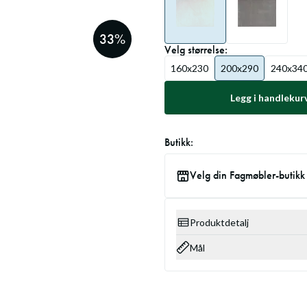
33
%
Velg
størrelse
:
160x230
200x290
240x34
Legg i handlekur
Butikk:
Velg din Fagmøbler-butikk
Produktdetalj
Mål