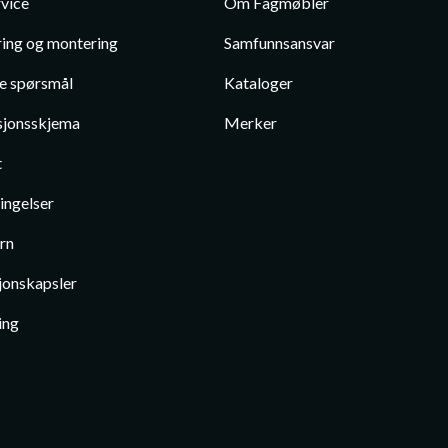
vice
Om Fagmøbler
ing og montering
Samfunnsansvar
te spørsmål
Kataloger
jonsskjema
Merker
t
ingelser
rn
jonskapsler
ing