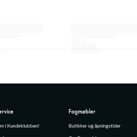
rvice
Fagmøbler
em i Kundeklubben!
Butikker og åpningstider