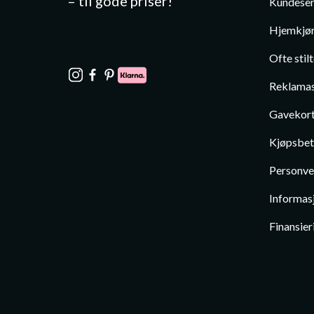
– til gode priser!
Kundeser
Hjemkjør
Ofte stil
Reklamas
Gavekor
Kjøpsbet
Personve
Informas
Finansier