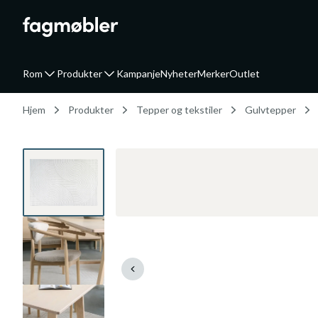
Rom
Produkter
Kampanje
Nyheter
Merker
Outlet
Hjem
Produkter
Tepper og tekstiler
Gulvtepper