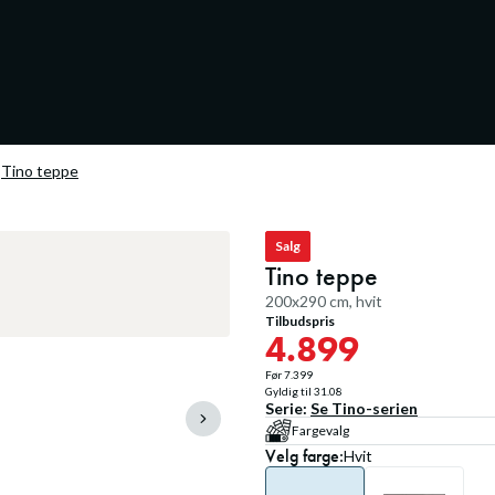
Tino teppe
Salg
Tino teppe
200x290 cm, hvit
Tilbudspris
4.899
Før
7.399
Gyldig til
31.08
Serie:
Se
Tino
-serien
Fargevalg
Velg
farge
:
Hvit