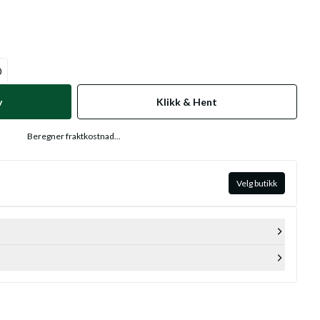
0
v
Klikk & Hent
Beregner fraktkostnad...
Velg butikk