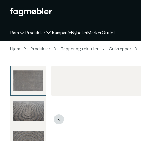
Rom
Produkter
Kampanje
Nyheter
Merker
Outlet
Hjem
Produkter
Tepper og tekstiler
Gulvtepper