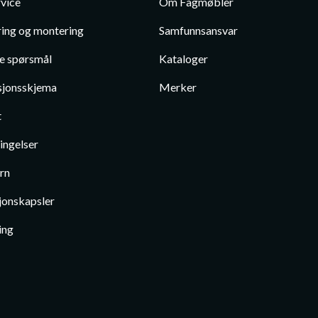
vice
Om Fagmøbler
ing og montering
Samfunnsansvar
te spørsmål
Kataloger
jonsskjema
Merker
t
ingelser
rn
jonskapsler
ing