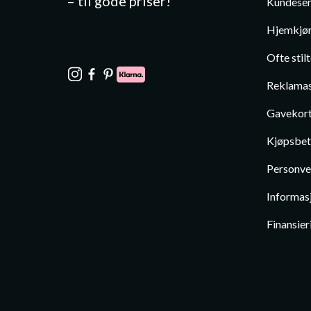
– til gode priser!
Kundeser
Hjemkjør
Ofte stil
Reklamas
Gavekor
Kjøpsbet
Personve
Informas
Finansier