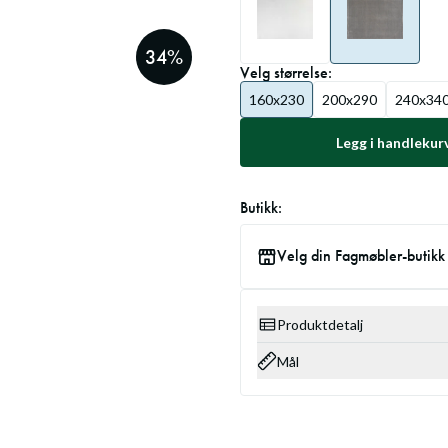
34
%
Velg
størrelse
:
160x230
200x290
240x34
Legg i handlekur
Butikk:
Velg din Fagmøbler-butikk
Produktdetalj
Mål