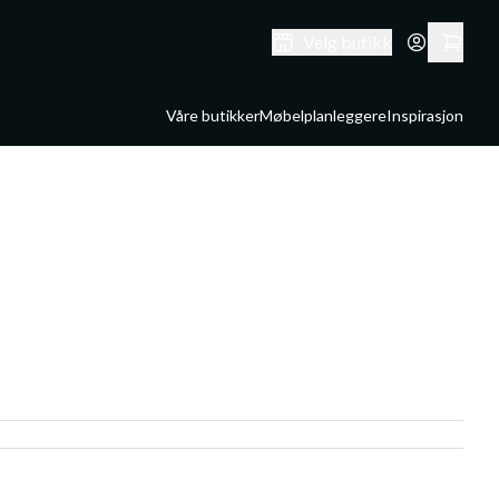
Velg butikk
Våre butikker
Møbelplanleggere
Inspirasjon