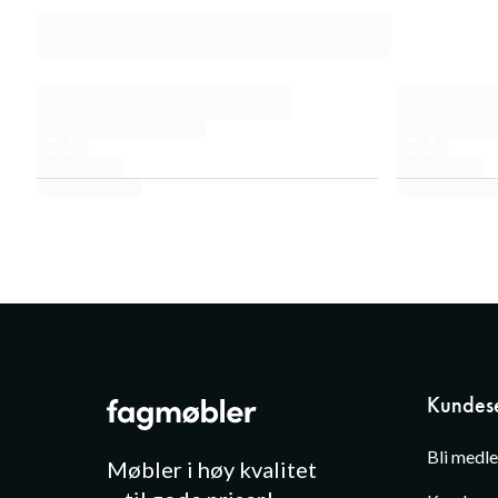
Kundese
Bli medl
Møbler i høy kvalitet