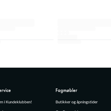
rvice
Fagmøbler
em i Kundeklubben!
Butikker og åpningstider