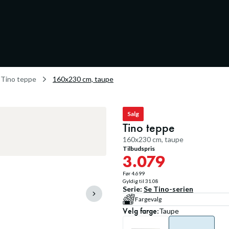
Tino teppe
160x230 cm, taupe
Salg
Tino teppe
160x230 cm, taupe
Tilbudspris
3.079
Før
4.699
Gyldig til
31.08
Serie:
Se
Tino
-serien
Fargevalg
Velg
farge
:
Taupe