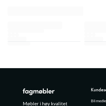
Kundese
Bli medl
Møbler i høy kvalitet