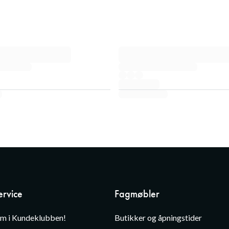
rvice
Fagmøbler
em i Kundeklubben!
Butikker og åpningstider