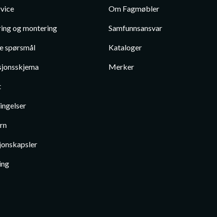
vice
Om Fagmøbler
ing og montering
Samfunnsansvar
te spørsmål
Kataloger
jonsskjema
Merker
t
ingelser
rn
jonskapsler
ing