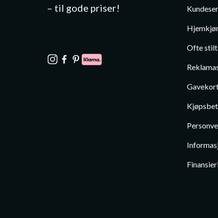
– til gode priser!
Kundeser
Hjemkjør
Ofte stil
Reklamas
Gavekor
Kjøpsbet
Personve
Informas
Finansier