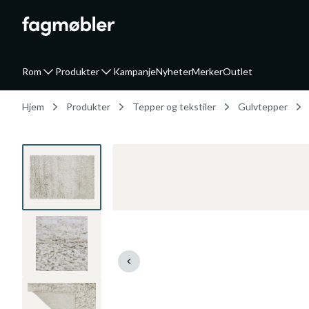
Rom
Produkter
Kampanje
Nyheter
Merker
Outlet
Hjem
Produkter
Tepper og tekstiler
Gulvtepper