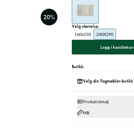
20
%
Velg
størrelse
:
160x230
200X290
Legg i handlekur
Butikk:
Velg din Fagmøbler-butikk
Produktdetalj
Mål