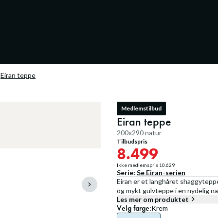
Eiran teppe
Medlemstilbud
Eiran teppe
200x290 natur
Tilbudspris
8.499
Ikke medlemspris
10.629
Serie:
Se
Eiran
-serien
Eiran er et langhåret shaggyteppe i
og mykt gulvteppe i en nydelig natu
Les mer om produktet
Velg
farge
:
Krem