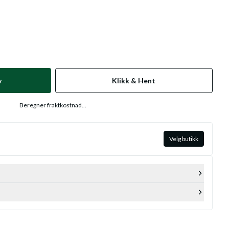
v
Klikk & Hent
Beregner fraktkostnad...
Velg butikk