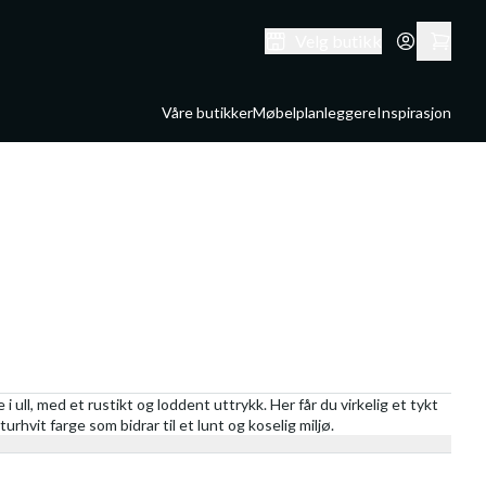
Velg butikk
Våre butikker
Møbelplanleggere
Inspirasjon
 ull, med et rustikt og loddent uttrykk. Her får du virkelig et tykt
rhvit farge som bidrar til et lunt og koselig miljø.