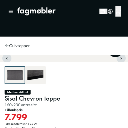
Gulvtepper
20
%
Medlemstilbud
Sisal Chevron teppe
160x230 antrasitt
Tilbudspris
7.799
Ikke medlemspris
9.799