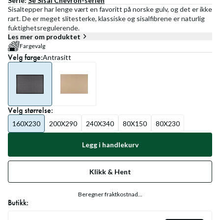
Serie:
Se
Sisal Chevron
-serien
Sisaltepper har lenge vært en favoritt på norske gulv, og det er ikke
rart. De er meget slitesterke, klassiske og sisalfibrene er naturlig
fuktighetsregulerende.
Les mer om produktet
Fargevalg
Velg
farge
:
Antrasitt
Velg
størrelse
:
160X230
200X290
240X340
80X150
80X230
Legg i handlekurv
Klikk & Hent
Beregner fraktkostnad...
Butikk: