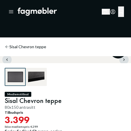
Sisal Chevron teppe
20
%
Medlemstilbud
Sisal Chevron teppe
80x150 antrasitt
Tilbudspris
3.399
Ikke medlemspris
4.299