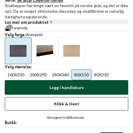
Serie:
Se
Sisal Chevron
-serien
Sisaltepper har lenge vært en favoritt på norske gulv, og det er ikke
rart. De er meget slitesterke, klassiske og sisalfibrene er naturlig
fuktighetsregulerende.
Les mer om produktet
Fargevalg
Velg
farge
:
Antrasitt
Velg
størrelse
:
160X230
200X290
240X340
80X150
80X230
Legg i handlekurv
Klikk & Hent
Beregner fraktkostnad...
Butikk: