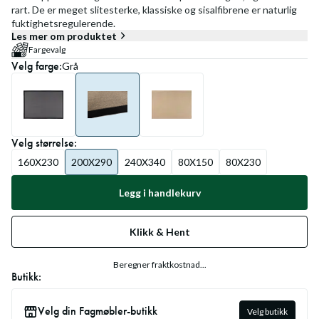
rart. De er meget slitesterke, klassiske og sisalfibrene er naturlig
fuktighetsregulerende.
Les mer om produktet
Fargevalg
Velg
farge
:
Grå
Velg
størrelse
:
160X230
200X290
240X340
80X150
80X230
Legg i handlekurv
Klikk & Hent
Beregner fraktkostnad...
Butikk:
Velg din Fagmøbler-butikk
Velg butikk