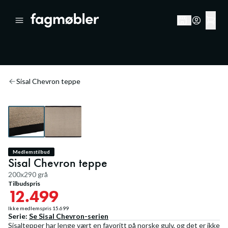
20
%
Sisal Chevron teppe
Medlemstilbud
Sisal Chevron teppe
200x290 grå
Tilbudspris
12.499
Ikke medlemspris
15.699
Serie:
Se
Sisal Chevron
-serien
Sisaltepper har lenge vært en favoritt på norske gulv, og det er ikke