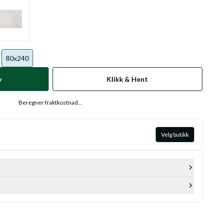
80x240
v
Klikk & Hent
Beregner fraktkostnad...
Velg butikk