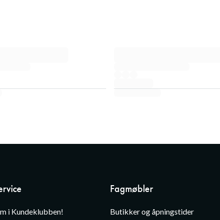
rvice
Fagmøbler
em i Kundeklubben!
Butikker og åpningstider