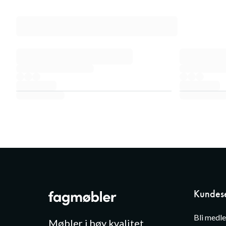
Kundese
Bli medl
Møbler i høy kvalitet