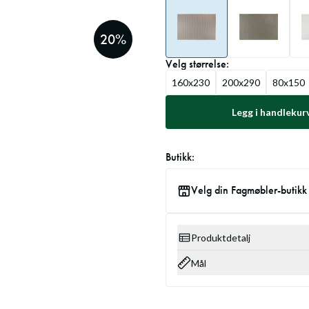
20
%
Velg
størrelse
:
160x230
200x290
80x150
Legg i handlekur
Butikk:
Velg din Fagmøbler-butikk
Produktdetalj
Mål