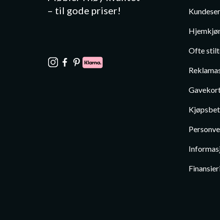
– til gode priser!
Kundeser
Hjemkjør
Ofte stil
Reklamas
Gavekor
Kjøpsbet
Personve
Informas
Finansier