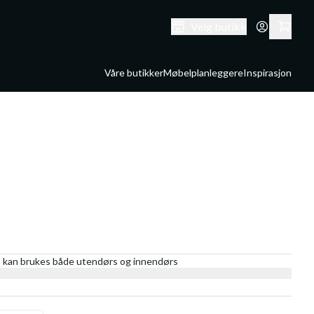
Velg butikk
Våre butikker
Møbelplanleggere
Inspirasjon
er, kan brukes både utendørs og innendørs