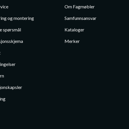
vice
Om Fagmøbler
ing og montering
Samfunnsansvar
te spørsmål
Kataloger
jonsskjema
Merker
t
ingelser
rn
jonskapsler
ing