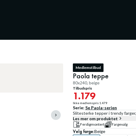
Medlemstilbud
Paola teppe
80x240, beige
Tilbudspris
1.179
Ikke medlemspris
1.479
Serie:
Se
Paola
-serien
Slitesterke tepper i trendy farg
Les mer om produktet
Ferdigmontert
Fargevalg
Velg
farge
:
Beige