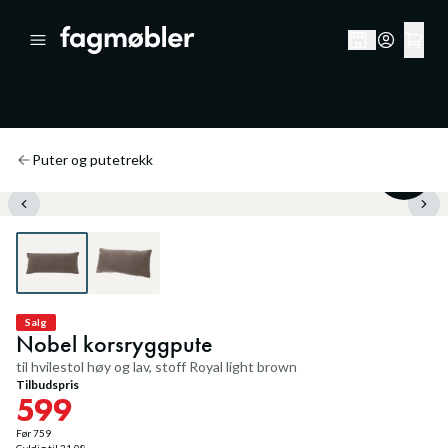
Puter og putetrekk
21
%
Salg
Nobel korsryggpute
til hvilestol høy og lav, stoff Royal light brown
Tilbudspris
599
Før
759