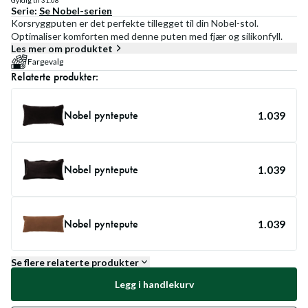
Gyldig til
31.08
Serie:
Se
Nobel
-serien
Korsryggputen er det perfekte tillegget til din Nobel-stol.
Optimaliser komforten med denne puten med fjær og silikonfyll.
Les mer om produktet
Fargevalg
Relaterte produkter:
Nobel pyntepute
1.039
Nobel pyntepute
1.039
Nobel pyntepute
1.039
Se flere relaterte produkter
Legg i handlekurv