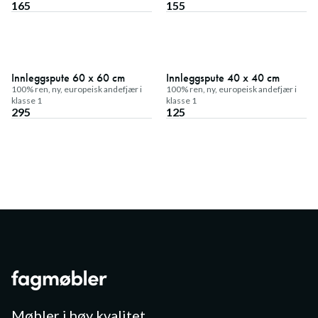
165
155
Innleggspute 60 x 60 cm
Innleggspute 40 x 40 cm
100% ren, ny, europeisk andefjær i
100% ren, ny, europeisk andefjær i
klasse 1
klasse 1
295
125
Møbler i høy kvalitet