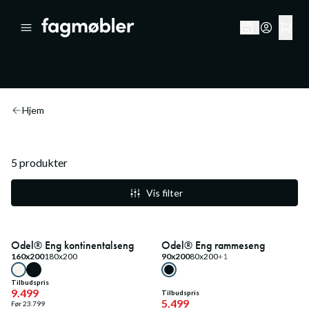
ODEL Eng
Hjem
5
produkter
Vis filter
60
%
Kupp
Fast lavpris
Odel® Eng kontinentalseng
Odel® Eng rammeseng
160x200
180x200
90x200
80x200
+1
Tilbudspris
9.499
Tilbudspris
5.499
Før
23.799