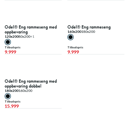
Fast lavpris
Fast lavpris
Odel® Eng rammeseng med
Odel® Eng rammeseng
oppbevaring
160x200
180x200
120x200
80x200
+1
Tilbudspris
Tilbudspris
9.999
9.999
Fast lavpris
Odel® Eng rammeseng med
oppbevaring dobbel
180x200
160x200
Tilbudspris
15.999