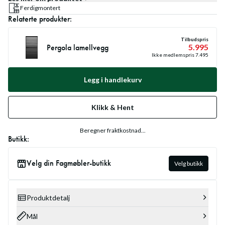
Ferdigmontert
Relaterte produkter:
Tilbudspris
Pergola lamellvegg
5.995
Ikke medlemspris
7.495
Legg i handlekurv
Klikk & Hent
Beregner fraktkostnad...
Butikk:
Velg din Fagmøbler-butikk
Velg butikk
Produktdetalj
Mål