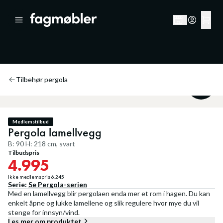
Tilbehør pergola
20
%
Medlemstilbud
Pergola lamellvegg
B: 90 H: 218 cm, svart
Tilbudspris
4.995
Ikke medlemspris
6.245
Serie:
Se
Pergola
-serien
Med en lamellvegg blir pergolaen enda mer et rom i hagen. Du kan
enkelt åpne og lukke lamellene og slik regulere hvor mye du vil
stenge for innsyn/vind.
Les mer om produktet