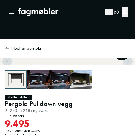
Tilbehør pergola
20
%
Medlemstilbud
Pergola Pulldown vegg
B: 270 H: 218 cm, svart
Tilbudspris
9.495
Ikke medlemspris
11.895