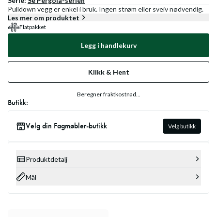
Serie:
Se
Pergola
-serien
Pulldown vegg er enkel i bruk. Ingen strøm eller sveiv nødvendig.
Les mer om produktet
Flatpakket
Legg i handlekurv
Klikk & Hent
Beregner fraktkostnad...
Butikk:
Velg din Fagmøbler-butikk
Velg butikk
Produktdetalj
Mål