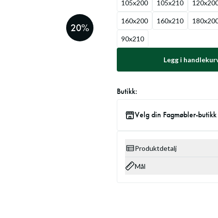
105x200
105x210
120x20
160x200
160x210
180x20
20
%
90x210
Legg i handlekur
Butikk:
Velg din Fagmøbler-butikk
Produktdetalj
Mål