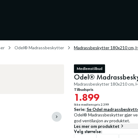
ser
Odel® Madrassbeskytter
Madrassbeskytter 180x210 cm, H
Medlemstilbud
Odel® Madrassbesky
Madrassbeskytter 180x210 cm, H
Tilbudspris
1.899
Ikke medlemspris
2.399
Serie:
Se
Odel madrassbeskytt
Odel® Madrassbeskytter gjør ved
god ventilasjon av produktet.
Les mer om produktet
Velg
størrelse
: