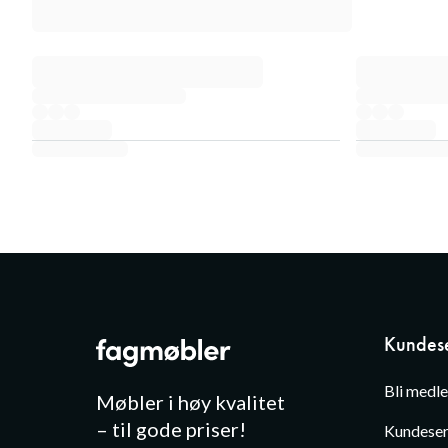
Kundese
Bli medl
Møbler i høy kvalitet
– til gode priser!
Kundeser