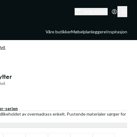
Velg butikk
Våre butikker
Møbelplanleggere
Inspirasjon
vit
tter
vit
er
-serien
likeholdet av overmadrass enkelt. Pustende materialer sørger for