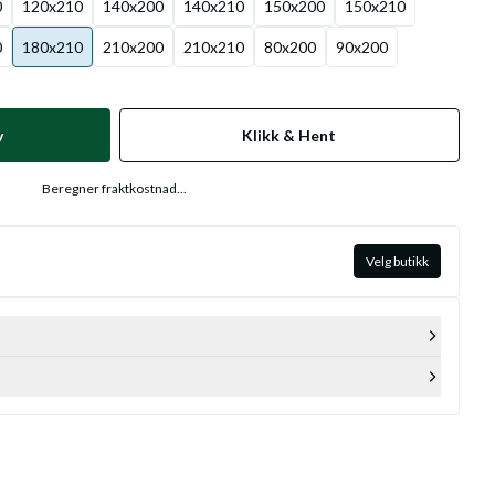
0
120x210
140x200
140x210
150x200
150x210
0
180x210
210x200
210x210
80x200
90x200
v
Klikk & Hent
Beregner fraktkostnad...
Velg butikk