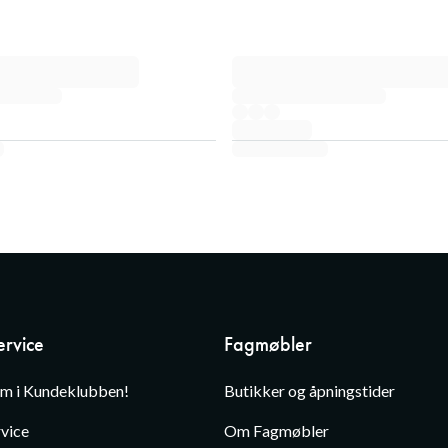
rvice
Fagmøbler
em i Kundeklubben!
Butikker og åpningstider
vice
Om Fagmøbler