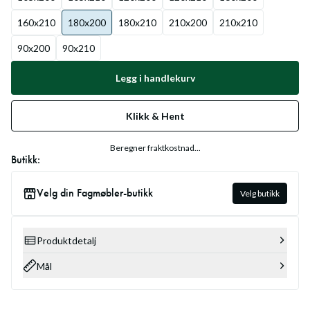
160x210
180x200
180x210
210x200
210x210
90x200
90x210
Legg i handlekurv
Klikk & Hent
Beregner fraktkostnad...
Butikk:
Velg din Fagmøbler-butikk
Velg butikk
Produktdetalj
Mål