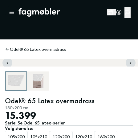
Odel® 65 Latex overmadrass
Odel® 65 Latex overmadrass
180x200 cm
15.399
Serie:
Se
Odel 65 latex
-serien
Velg
størrelse
:
105x200
105x210
120x200
120x210
160x200