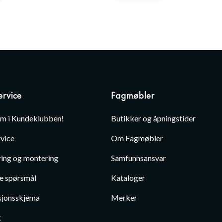
rvice
Fagmøbler
em i Kundeklubben!
Butikker og åpningstider
vice
Om Fagmøbler
ing og montering
Samfunnsansvar
te spørsmål
Kataloger
jonsskjema
Merker
t