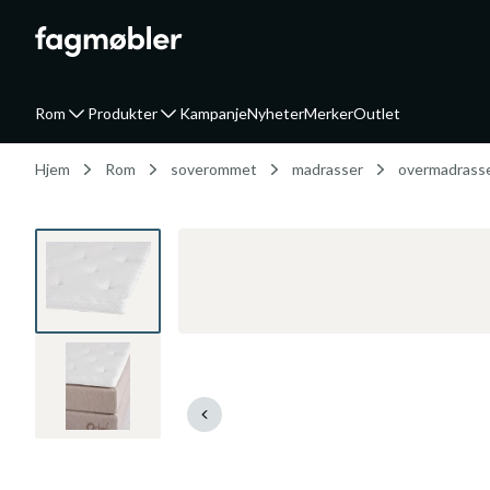
Rom
Produkter
Kampanje
Nyheter
Merker
Outlet
Hjem
Rom
soverommet
madrasser
overmadrass