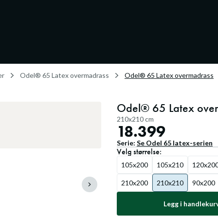
er
Odel® 65 Latex overmadrass
Odel® 65 Latex overmadrass
Odel® 65 Latex ove
210x210 cm
18.399
Serie:
Se
Odel 65 latex
-serien
Velg
størrelse
:
105x200
105x210
120x20
210x200
210x210
90x200
Legg i handlekur