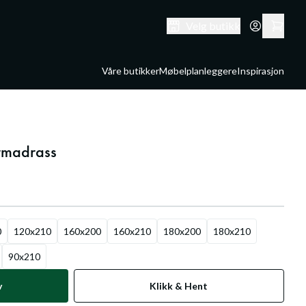
Velg butikk
Våre butikker
Møbelplanleggere
Inspirasjon
rmadrass
0
120x210
160x200
160x210
180x200
180x210
90x210
v
Klikk & Hent