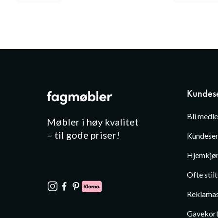
Kundese
Bli medl
Møbler i høy kvalitet
– til gode priser!
Kundeser
Hjemkjør
Ofte stil
Reklamas
Gavekor