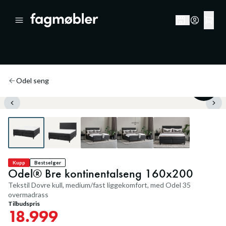
Odel seng
50
%
Kupp
Bestselger
Odel® Bre kontinentalseng 160x200
Tekstil Dovre kull, medium/fast liggekomfort, med Odel 35
overmadrass
Tilbudspris
18.999