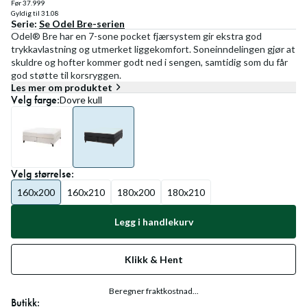
Før
37.999
Gyldig til
31.08
Serie:
Se
Odel Bre
-serien
Odel® Bre har en 7-sone pocket fjærsystem gir ekstra god
trykkavlastning og utmerket liggekomfort. Soneinndelingen gjør at
skuldre og hofter kommer godt ned i sengen, samtidig som du får
god støtte til korsryggen.
Les mer om produktet
Velg
farge
:
Dovre kull
Velg
størrelse
:
160x200
160x210
180x200
180x210
Legg i handlekurv
Klikk & Hent
Beregner fraktkostnad...
Butikk: