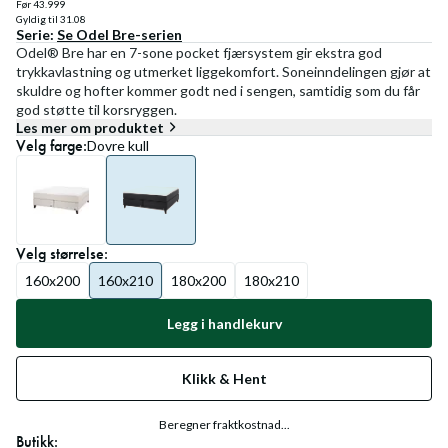
Før
43.999
Gyldig til
31.08
Serie:
Se
Odel Bre
-serien
Odel® Bre har en 7-sone pocket fjærsystem gir ekstra god
trykkavlastning og utmerket liggekomfort. Soneinndelingen gjør at
skuldre og hofter kommer godt ned i sengen, samtidig som du får
god støtte til korsryggen.
Les mer om produktet
Velg
farge
:
Dovre kull
Velg
størrelse
:
160x200
160x210
180x200
180x210
Legg i handlekurv
Klikk & Hent
Beregner fraktkostnad...
Butikk: