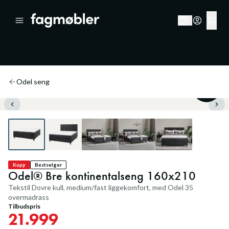
Odel seng
50
%
Kupp
Bestselger
Odel® Bre kontinentalseng 160x210
Tekstil Dovre kull, medium/fast liggekomfort, med Odel 35
overmadrass
Tilbudspris
21.999