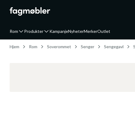
Rom
Produkter
Kampanje
Nyheter
Merker
Outlet
Hjem
Rom
Soverommet
Senger
Sengegavl