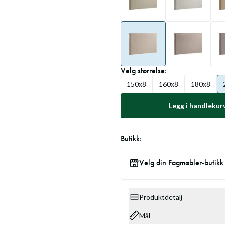
Velg
størrelse
:
150x8
160x8
180x8
Legg i handlekur
Butikk:
Velg din Fagmøbler-butikk
Produktdetalj
Mål