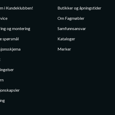
em i Kundeklubben!
Butikker og åpningstider
vice
Om Fagmøbler
ing og montering
Samfunnsansvar
te spørsmål
Kataloger
jonsskjema
Merker
t
ingelser
rn
jonskapsler
ing