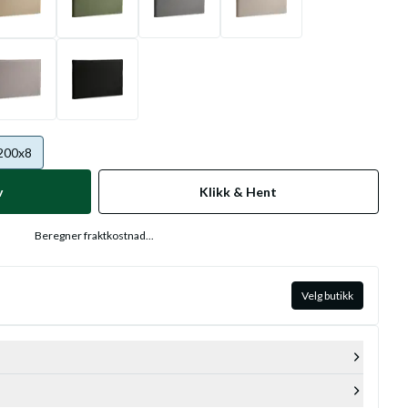
200x8
v
Klikk & Hent
Beregner fraktkostnad...
Velg butikk