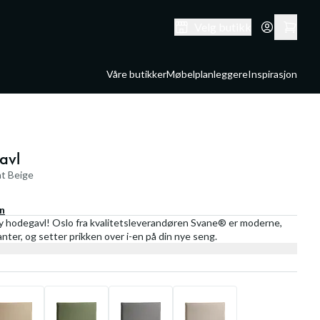
Velg butikk
Våre butikker
Møbelplanleggere
Inspirasjon
avl
t Beige
en
hodegavl! Oslo fra kvalitetsleverandøren Svane® er moderne,
er, og setter prikken over i-en på din nye seng.