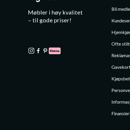
Bli medl
Møbler i høy kvalitet
– til gode priser!
Kundeser
Hjemkjør
Ofte stil
Reklamas
Gavekor
Kjøpsbet
Personve
Informas
Finansier