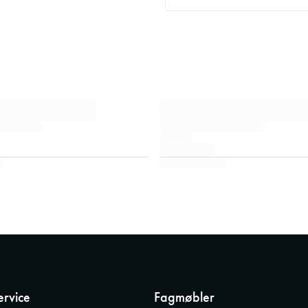
rvice
Fagmøbler