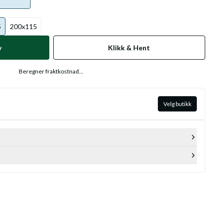
5
200x115
v
Klikk & Hent
Beregner fraktkostnad...
Velg butikk