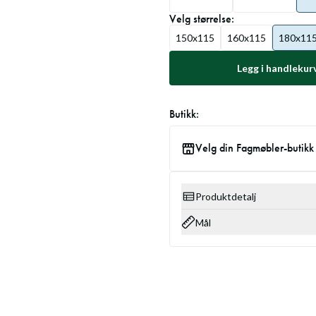
Velg
størrelse
:
150x115
160x115
180x11
Legg i handlekur
Butikk:
Velg din Fagmøbler-butikk
Produktdetalj
Mål