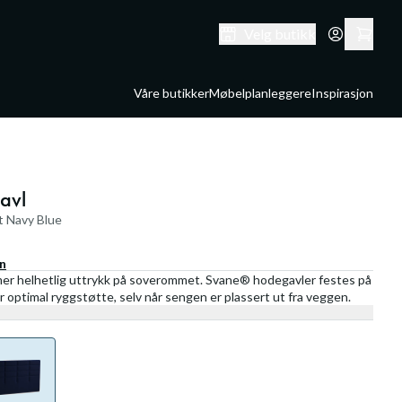
Velg butikk
Våre butikker
Møbelplanleggere
Inspirasjon
avl
t Navy Blue
en
t mer helhetlig uttrykk på soverommet. Svane® hodegavler festes på
optimal ryggstøtte, selv når sengen er plassert ut fra veggen.