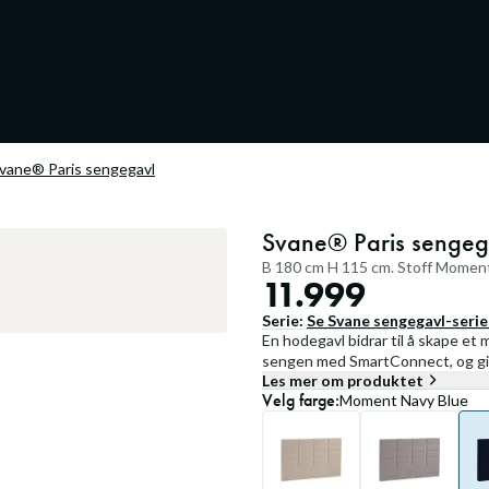
vane® Paris sengegavl
Svane® Paris sengeg
B 180 cm H 115 cm. Stoff Momen
11.999
Serie:
Se
Svane sengegavl
-seri
En hodegavl bidrar til å skape e
sengen med SmartConnect, og gir 
Les mer om produktet
Velg
farge
:
Moment Navy Blue