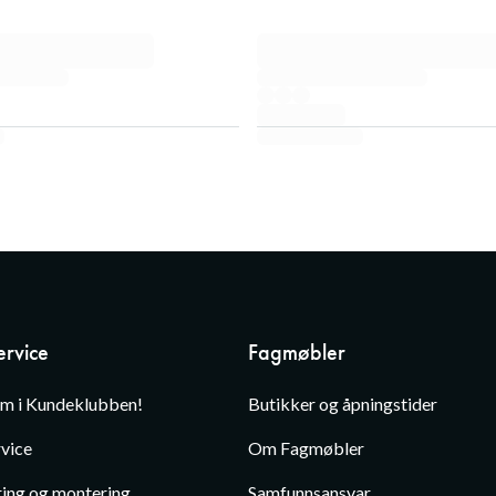
rvice
Fagmøbler
em i Kundeklubben!
Butikker og åpningstider
vice
Om Fagmøbler
ing og montering
Samfunnsansvar