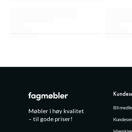
Kundese
Bli medl
Møbler i høy kvalitet
– til gode priser!
Kundeser
Hjemkjør