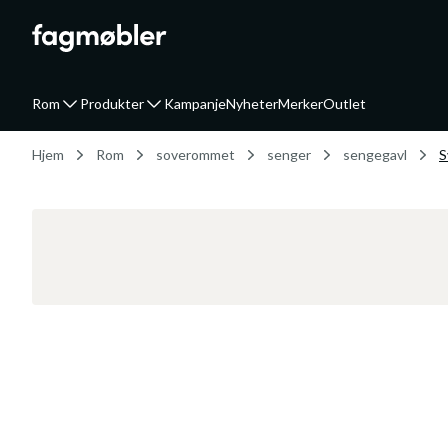
Rom
Produkter
Kampanje
Nyheter
Merker
Outlet
Hjem
Rom
soverommet
senger
sengegavl
S