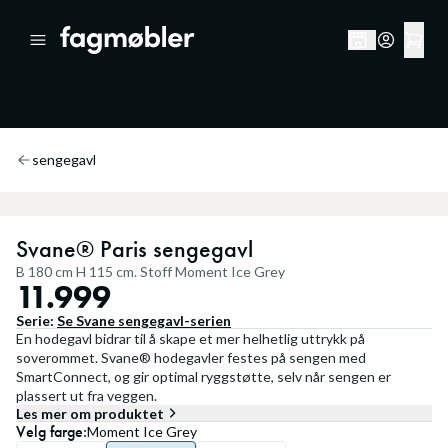
sengegavl
Svane® Paris sengegavl
B 180 cm H 115 cm. Stoff Moment Ice Grey
11.999
Serie:
Se
Svane sengegavl
-serien
En hodegavl bidrar til å skape et mer helhetlig uttrykk på
soverommet. Svane® hodegavler festes på sengen med
SmartConnect, og gir optimal ryggstøtte, selv når sengen er
plassert ut fra veggen.
Les mer om produktet
Velg
farge
:
Moment Ice Grey