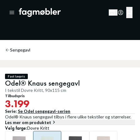
Sengegavl
Fast lavpris
Odel® Knaus sengegavl
I tekstil Dovre Kritt, 90x115 cm
Tilbudspris
3.199
Serie:
Se
Odel sengegavl
-serien
Odel® Knaus sengegavl tilbys i flere ulike tekstiler og størrelser.
Les mer om produktet
Velg
farge
:
Dovre Kritt