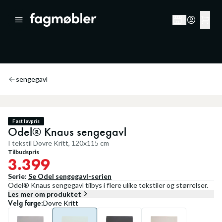
sengegavl
Fast lavpris
Odel® Knaus sengegavl
I tekstil Dovre Kritt, 120x115 cm
Tilbudspris
3.399
Serie:
Se
Odel sengegavl
-serien
Odel® Knaus sengegavl tilbys i flere ulike tekstiler og størrelser.
Les mer om produktet
Velg
farge
:
Dovre Kritt