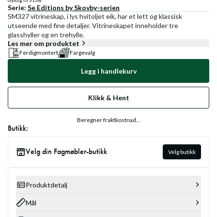
Gyldig til
31.08
Serie:
Se
Editions by Skovby
-serien
SM327 vitrineskap, i lys hvitoljet eik, har et lett og klassisk
utseende med fine detaljer. Vitrineskapet inneholder tre
glasshyller og en trehylle.
Les mer om produktet
Ferdigmontert
Fargevalg
Legg i handlekurv
Klikk & Hent
Beregner fraktkostnad...
Butikk:
Velg din Fagmøbler-butikk
Velg butikk
Produktdetalj
Mål