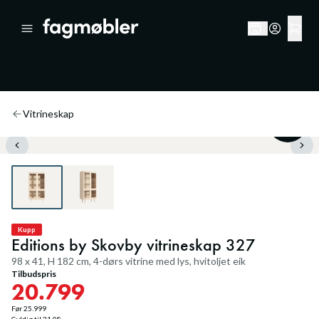
Vitrineskap
20
%
Kupp
Editions by Skovby vitrineskap 327
98 x 41, H 182 cm, 4-dørs vitrine med lys, hvitoljet eik
Tilbudspris
20.799
Før
25.999