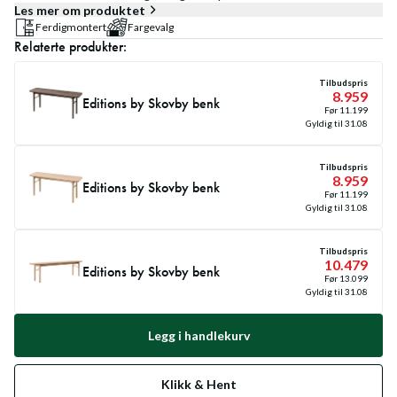
Les mer om produktet
Ferdigmontert
Fargevalg
Relaterte produkter:
Tilbudspris
8.959
Editions by Skovby benk
Før
11.199
Gyldig til
31.08
Tilbudspris
8.959
Editions by Skovby benk
Før
11.199
Gyldig til
31.08
Tilbudspris
10.479
Editions by Skovby benk
Før
13.099
Gyldig til
31.08
Legg i handlekurv
Klikk & Hent