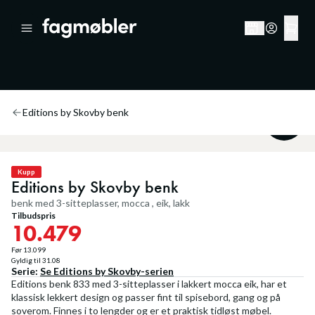
Editions by Skovby benk
20
%
Kupp
Editions by Skovby benk
benk med 3-sitteplasser, mocca , eik, lakk
Tilbudspris
10.479
Før
13.099
Gyldig til
31.08
Serie:
Se
Editions by Skovby
-serien
Editions benk 833 med 3-sitteplasser i lakkert mocca eik, har et
klassisk lekkert design og passer fint til spisebord, gang og på
soverom. Finnes i to lengder og er et praktisk tidløst møbel.