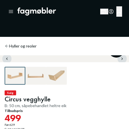
Hyller og reoler
20
%
Salg
Circus vegghylle
B: 50 cm, såpebehandlet heltre eik
Tilbudspris
499
Før
629