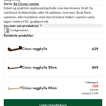
Gyldig til
31.08
Serie:
Se
Circus
-serien
Enkel og praktisk oppbevaringshylle som kan brukes til alt fra
nattbord til dekorhylle, eller til nøklene i entreen. Bruk flere
sammen, eller kombiner med den bredere hyllen i samme serie,
laget i heltre FSC-godkjent eik.
Les mer om produktet
Ferdigmontert
Relaterte produkter:
Circus vegghylle
629
Circus vegghylle 80cm
899
Tilbudspris
709
Circus vegghylle 80cm
Før
899
Gyldig til
31.08
Legg i handlekurv