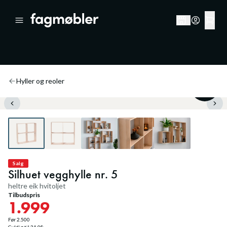
Hyller og reoler
20
%
Salg
Silhuet vegghylle nr. 5
heltre eik hvitoljet
Tilbudspris
1.999
Før
2.500