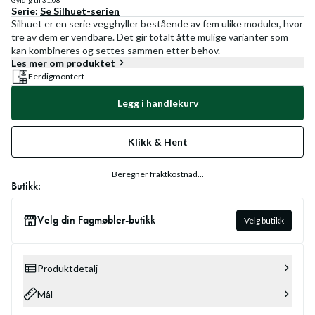
Gyldig til
31.08
Serie:
Se
Silhuet
-serien
Silhuet er en serie vegghyller bestående av fem ulike moduler, hvor
tre av dem er vendbare. Det gir totalt åtte mulige varianter som
kan kombineres og settes sammen etter behov.
Les mer om produktet
Ferdigmontert
Legg i handlekurv
Klikk & Hent
Beregner fraktkostnad...
Butikk:
Velg din Fagmøbler-butikk
Velg butikk
Produktdetalj
Mål