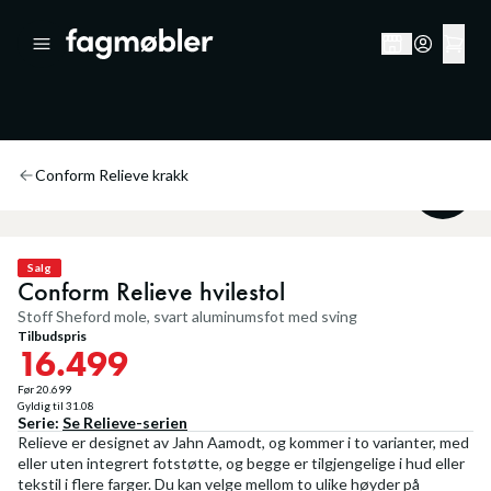
Conform Relieve krakk
20
%
Salg
Conform Relieve hvilestol
Stoff Sheford mole, svart aluminumsfot med sving
Tilbudspris
16.499
Før
20.699
Gyldig til
31.08
Serie:
Se
Relieve
-serien
Relieve er designet av Jahn Aamodt, og kommer i to varianter, med
eller uten integrert fotstøtte, og begge er tilgjengelige i hud eller
tekstil i flere farger. Du kan velge mellom to ulike høyder på