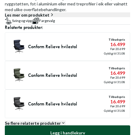
ryggstøtten, fot i aluminium eller med treprofiler i eik eller valnøtt
med ulike overflatebehandlinger.
Les mer om produktet
Sving og vipp
Fargevalg
Relaterte produkter:
Tilbudspris
16.499
Conform Relieve hvilestol
Før
20.699
Gyldig til
31.08
Tilbudspris
16.499
Conform Relieve hvilestol
Før
20.699
Gyldig til
31.08
Tilbudspris
16.499
Conform Relieve hvilestol
Før
20.699
Gyldig til
31.08
Se flere relaterte produkter
Legg i handlekurv