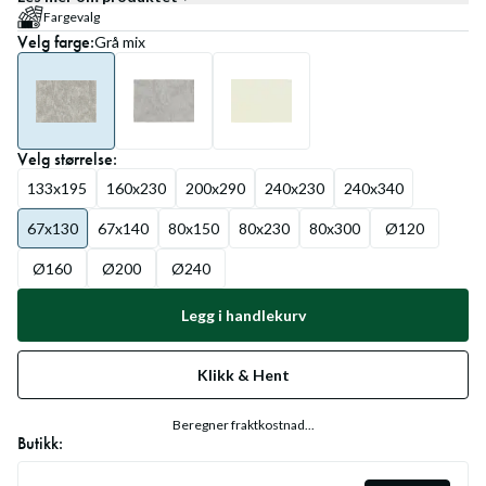
Fargevalg
Velg
farge
:
Grå mix
Velg
størrelse
:
133x195
160x230
200x290
240x230
240x340
67x130
67x140
80x150
80x230
80x300
Ø120
Ø160
Ø200
Ø240
Legg i handlekurv
Klikk & Hent
Beregner fraktkostnad...
Butikk: