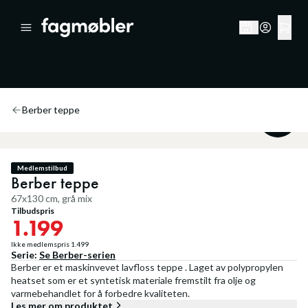
Berber teppe
20
%
Medlemstilbud
Berber teppe
67x130 cm, grå mix
Tilbudspris
1.199
Ikke medlemspris
1.499
Serie:
Se
Berber
-serien
Berber er et maskinvevet lavfloss teppe . Laget av polypropylen
heatset som er et syntetisk materiale fremstilt fra olje og
varmebehandlet for å forbedre kvaliteten.
Les mer om produktet