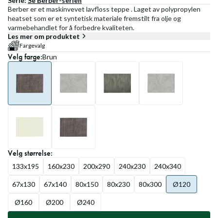
Serie:
Se
Berber
-serien
Berber er et maskinvevet lavfloss teppe . Laget av polypropylen
heatset som er et syntetisk materiale fremstilt fra olje og
varmebehandlet for å forbedre kvaliteten.
Les mer om produktet
Fargevalg
Velg
farge
:
Brun
Velg
størrelse
:
133x195
160x230
200x290
240x230
240x340
67x130
67x140
80x150
80x230
80x300
Ø120
Ø160
Ø200
Ø240