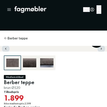
Berber teppe
20
%
Medlemstilbud
Berber teppe
brun Ø120
Tilbudspris
1.899
Ikke medlemspris
2.399