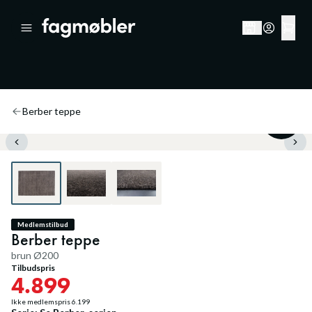
Berber teppe
20
%
Medlemstilbud
Berber teppe
brun Ø200
Tilbudspris
4.899
Ikke medlemspris
6.199