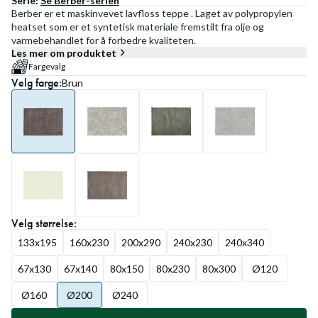
Serie:
Se
Berber
-serien
Berber er et maskinvevet lavfloss teppe . Laget av polypropylen
heatset som er et syntetisk materiale fremstilt fra olje og
varmebehandlet for å forbedre kvaliteten.
Les mer om produktet
Fargevalg
Velg
farge
:
Brun
Velg
størrelse
:
133x195
160x230
200x290
240x230
240x340
67x130
67x140
80x150
80x230
80x300
Ø120
Ø160
Ø200
Ø240