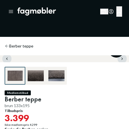
Berber teppe
20
%
Medlemstilbud
Berber teppe
brun 133x195
Tilbudspris
3.399
Ikke medlemspris
4.299