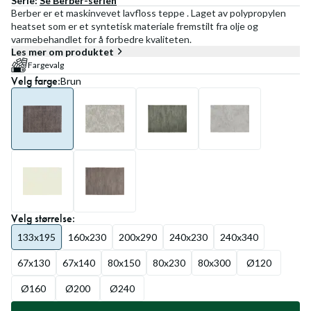
Serie:
Se
Berber
-serien
Berber er et maskinvevet lavfloss teppe . Laget av polypropylen
heatset som er et syntetisk materiale fremstilt fra olje og
varmebehandlet for å forbedre kvaliteten.
Les mer om produktet
Fargevalg
Velg
farge
:
Brun
Velg
størrelse
:
133x195
160x230
200x290
240x230
240x340
67x130
67x140
80x150
80x230
80x300
Ø120
Ø160
Ø200
Ø240