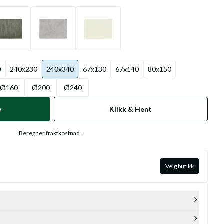
0
240x230
240x340
67x130
67x140
80x150
Ø160
Ø200
Ø240
v
Klikk & Hent
Beregner fraktkostnad...
Velg butikk