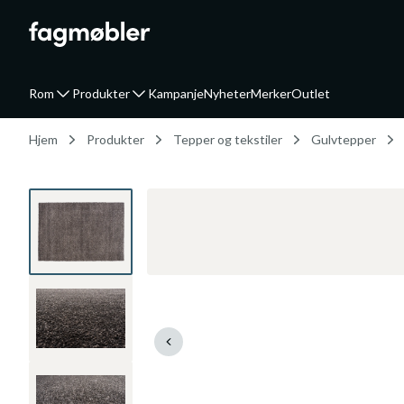
Rom
Produkter
Kampanje
Nyheter
Merker
Outlet
Hjem
Produkter
Tepper og tekstiler
Gulvtepper