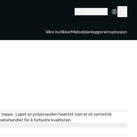
Velg butikk
Våre butikker
Møbelplanleggere
Inspirasjon
 teppe . Laget av polypropylen heatset som er et syntetisk
rmebehandlet for å forbedre kvaliteten.