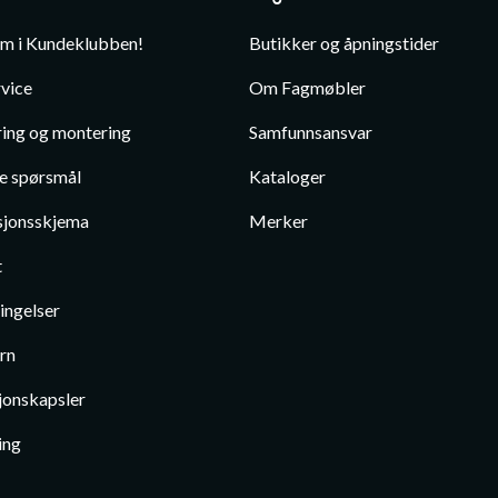
em i Kundeklubben!
Butikker og åpningstider
vice
Om Fagmøbler
ing og montering
Samfunnsansvar
te spørsmål
Kataloger
jonsskjema
Merker
t
ingelser
rn
jonskapsler
ing