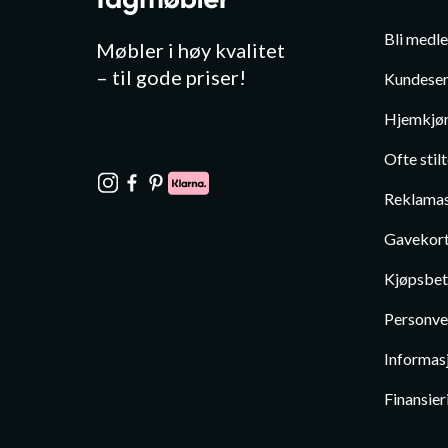
Bli medl
Møbler i høy kvalitet
– til gode priser!
Kundeser
Hjemkjør
Ofte stil
Reklamas
Gavekor
Kjøpsbet
Personve
Informas
Finansier