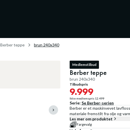
Berber teppe
brun 240x340
Medlemstilbud
Berber teppe
brun 240x340
Tilbudspris
9.999
Ikke medlemspris
12.499
Serie:
Se
Berber
-serien
Berber er et maskinvevet lavfloss
materiale fremstilt fra olje og va
Les mer om produktet
Fargevalg