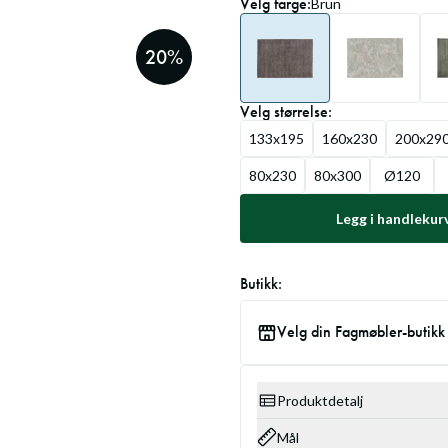
Velg
farge
:
Brun
20
%
Velg
størrelse
:
133x195
160x230
200x29
80x230
80x300
Ø120
Legg i handlekur
Butikk:
Velg din Fagmøbler-butikk
Produktdetalj
Mål