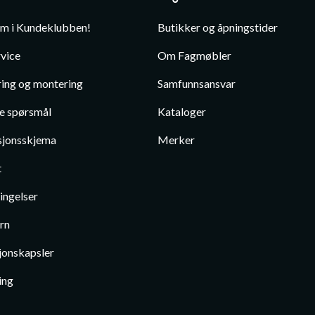
em i Kundeklubben!
Butikker og åpningstider
vice
Om Fagmøbler
ing og montering
Samfunnsansvar
te spørsmål
Kataloger
jonsskjema
Merker
t
ingelser
rn
jonskapsler
ing