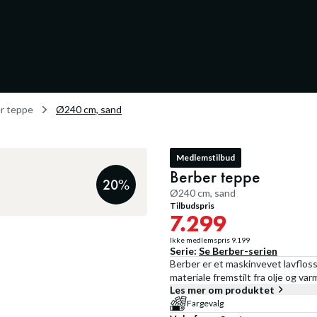
r teppe
Ø240 cm, sand
Medlemstilbud
Berber teppe
20
%
Ø240 cm, sand
Tilbudspris
7.299
Ikke medlemspris
9.199
Serie:
Se
Berber
-serien
Berber er et maskinvevet lavfloss
materiale fremstilt fra olje og va
Les mer om produktet
Fargevalg