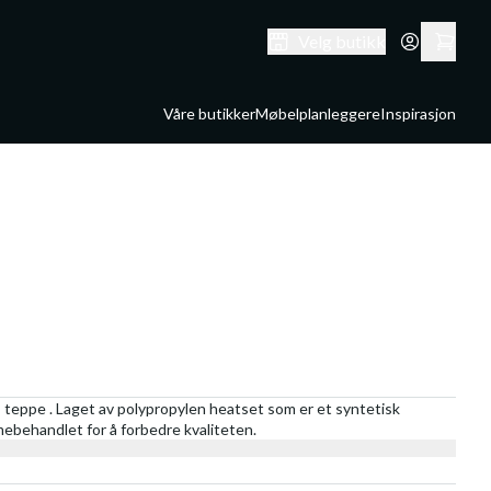
Velg butikk
Våre butikker
Møbelplanleggere
Inspirasjon
 teppe . Laget av polypropylen heatset som er et syntetisk
rmebehandlet for å forbedre kvaliteten.