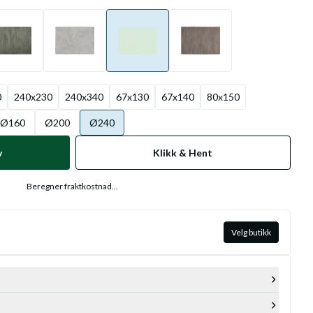
0
240x230
240x340
67x130
67x140
80x150
Ø160
Ø200
Ø240
v
Klikk & Hent
Beregner fraktkostnad...
Velg butikk