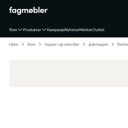
Rom
Produkter
Kampanje
Nyheter
Merker
Outlet
Hjem
Rom
tepper-og-tekstiler
gulvtepper
Berbe