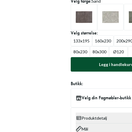
Velg
farge
:
Sand
Velg
størrelse
:
133x195
160x230
200x29
80x230
80x300
Ø120
Legg i handlekur
Butikk:
Velg din Fagmøbler-butikk
Produktdetalj
Mål