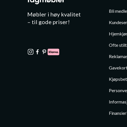
Bli medl
Møbler i høy kvalitet
– til gode priser!
Kundeser
Hjemkjør
Ofte stil
Reklamas
Gavekor
Kjøpsbet
Personve
Informas
Finansier