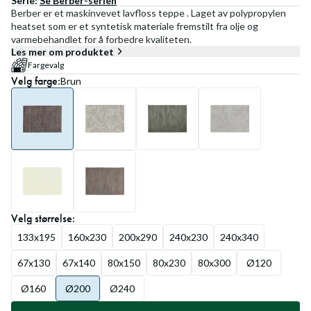
Serie:
Se
Berber
-serien
Berber er et maskinvevet lavfloss teppe . Laget av polypropylen
heatset som er et syntetisk materiale fremstilt fra olje og
varmebehandlet for å forbedre kvaliteten.
Les mer om produktet
Fargevalg
Velg
farge
:
Brun
Velg
størrelse
:
133x195
160x230
200x290
240x230
240x340
67x130
67x140
80x150
80x230
80x300
Ø120
Ø160
Ø200
Ø240