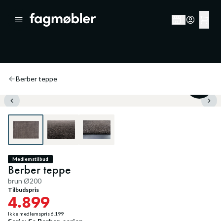
Berber teppe
20
%
Medlemstilbud
Berber teppe
brun Ø200
Tilbudspris
4.899
Ikke medlemspris
6.199