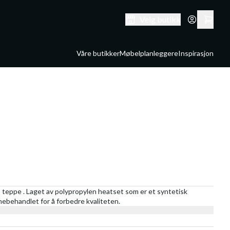
Velg butikk
Våre butikker
Møbelplanleggere
Inspirasjon
 teppe . Laget av polypropylen heatset som er et syntetisk
rmebehandlet for å forbedre kvaliteten.