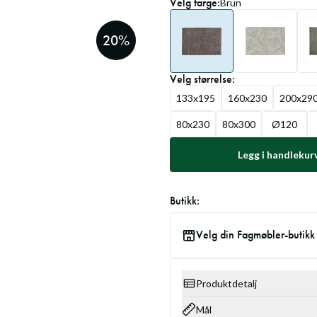
Velg
farge
:
Brun
20
%
Velg
størrelse
:
133x195
160x230
200x29
80x230
80x300
Ø120
Legg i handlekur
Butikk:
Velg din Fagmøbler-butikk
Produktdetalj
Mål