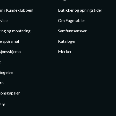
em i Kundeklubben!
Butikker og åpningstider
vice
Om Fagmøbler
ing og montering
Samfunnsansvar
te spørsmål
Kataloger
jonsskjema
Merker
t
ingelser
rn
jonskapsler
ing