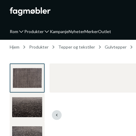
Rom
Produkter
Kampanje
Nyheter
Merker
Outlet
Hjem
Produkter
Tepper og tekstiler
Gulvtepper