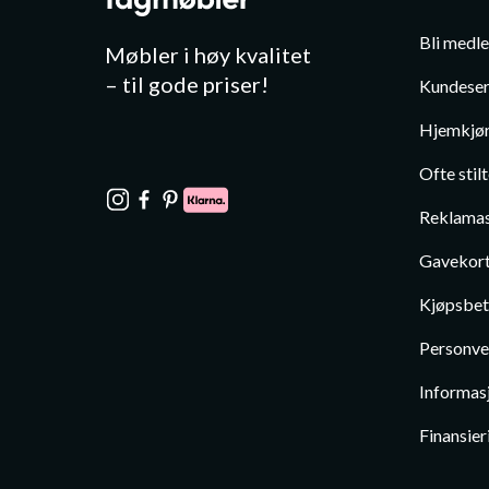
Bli medl
Møbler i høy kvalitet
– til gode priser!
Kundeser
Hjemkjør
Ofte stil
Reklamas
Gavekor
Kjøpsbet
Personve
Informas
Finansier