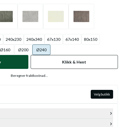
0
240x230
240x340
67x130
67x140
80x150
Ø160
Ø200
Ø240
v
Klikk & Hent
Beregner fraktkostnad...
Velg butikk