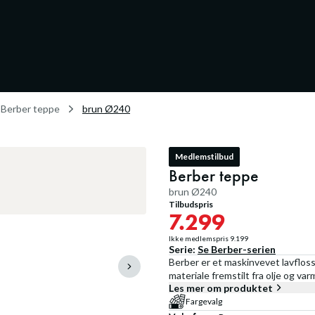
Berber teppe
brun Ø240
Medlemstilbud
Berber teppe
brun Ø240
Tilbudspris
7.299
Ikke medlemspris
9.199
Serie:
Se
Berber
-serien
Berber er et maskinvevet lavfloss
materiale fremstilt fra olje og va
Les mer om produktet
Fargevalg